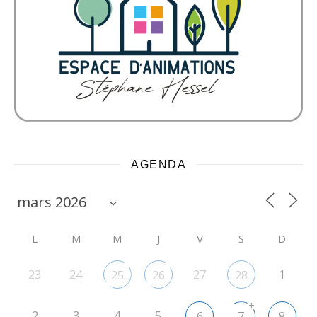
AGENDA
L
M
M
J
V
S
D
23
24
27
1
25
26
28
+
2
3
4
5
6
7
8