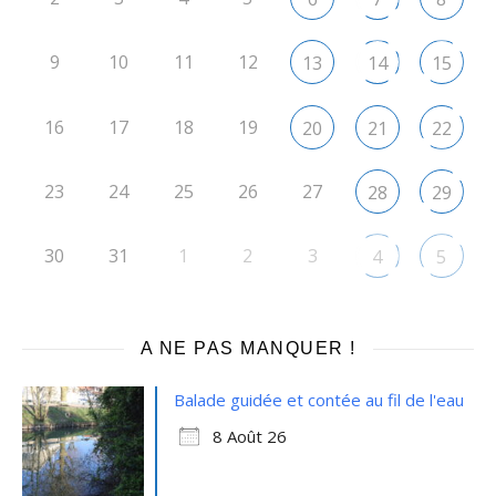
9
10
11
12
13
14
15
16
17
18
19
20
21
22
23
24
25
26
27
28
29
30
31
1
2
3
4
5
A NE PAS MANQUER !
Balade guidée et contée au fil de l'eau
8 Août 26