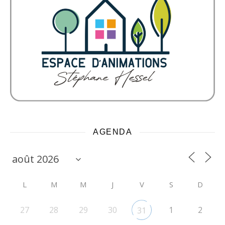
AGENDA
L
M
M
J
V
S
D
27
28
29
30
1
2
31