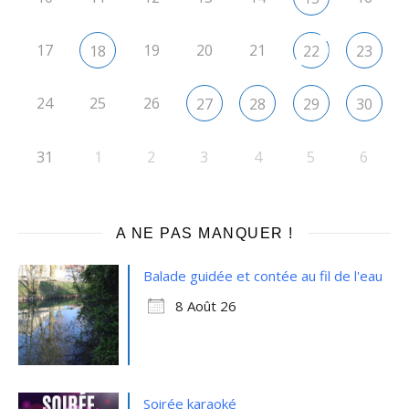
17
19
20
21
18
22
23
24
25
26
27
28
29
30
31
1
2
3
4
5
6
A NE PAS MANQUER !
Balade guidée et contée au fil de l'eau
8 Août 26
Soirée karaoké