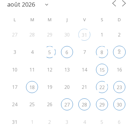
L
M
M
J
V
S
D
27
28
29
30
1
2
31
9
3
4
7
5
6
8
10
11
12
13
14
16
15
17
19
20
21
18
22
23
24
25
26
27
28
29
30
31
1
2
3
4
5
6