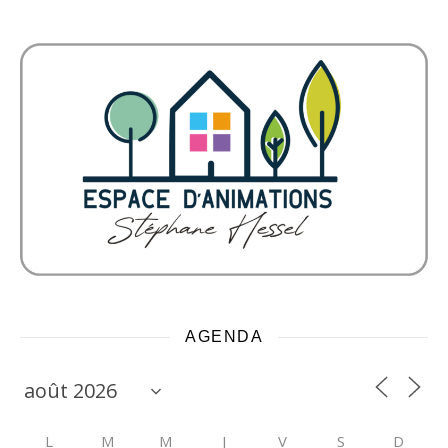
AGENDA
L
M
M
J
V
S
D