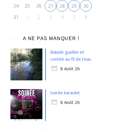
24
25
26
27
28
29
30
31
1
2
3
4
5
6
A NE PAS MANQUER !
Balade guidée et
contée au fil de l'eau
8 Août 26
Soirée karaoké
8 Août 26