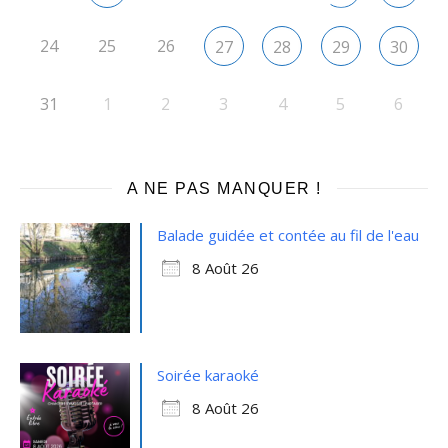
24
25
26
27
28
29
30
31
1
2
3
4
5
6
A NE PAS MANQUER !
Balade guidée et contée au fil de l'eau
8 Août 26
Soirée karaoké
8 Août 26