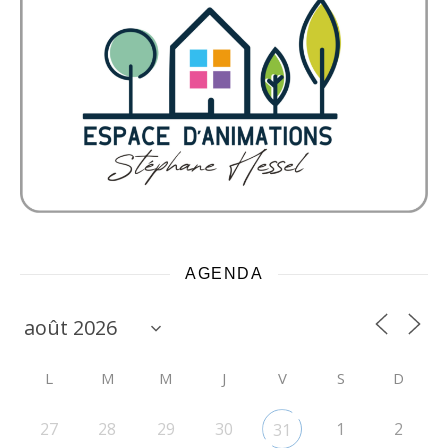
AGENDA
L
M
M
J
V
S
D
27
28
29
30
1
2
31