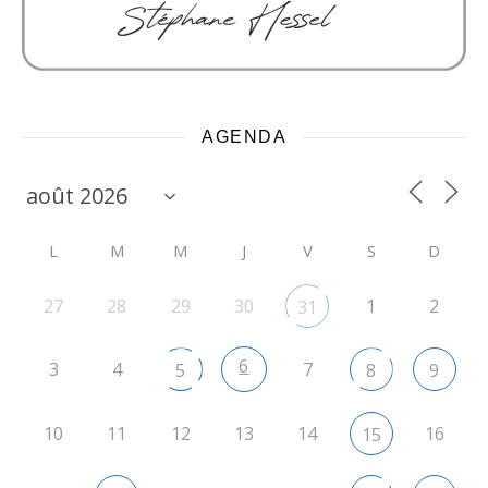
AGENDA
L
M
M
J
V
S
D
27
28
29
30
1
2
31
6
3
4
7
5
8
9
10
11
12
13
14
16
15