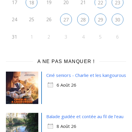
17
19
20
21
18
22
23
24
25
26
27
28
29
30
31
1
2
3
4
5
6
A NE PAS MANQUER !
Ciné seniors - Charlie et les kangourous
6 Août 26
Balade guidée et contée au fil de l'eau
8 Août 26