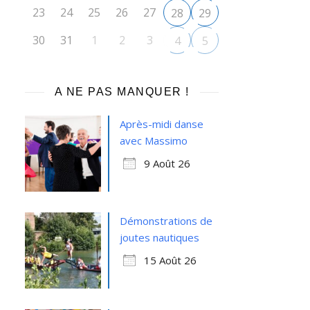
23
24
25
26
27
28
29
30
31
1
2
3
4
5
A NE PAS MANQUER !
Après-midi danse
avec Massimo
9 Août 26
Démonstrations de
joutes nautiques
15 Août 26