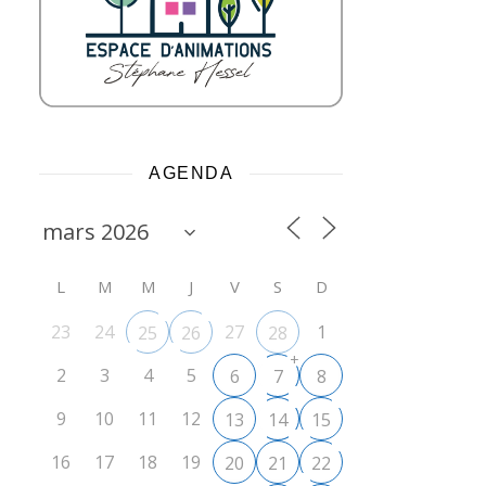
AGENDA
L
M
M
J
V
S
D
23
24
27
1
25
26
28
+
2
3
4
5
6
7
8
9
10
11
12
13
14
15
16
17
18
19
20
21
22