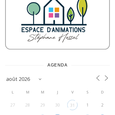
AGENDA
L
M
M
J
V
S
D
27
28
29
30
1
2
31