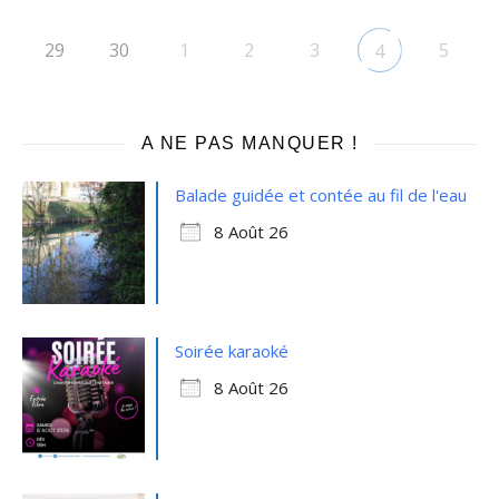
29
30
1
2
3
5
4
A NE PAS MANQUER !
Balade guidée et contée au fil de l'eau
8 Août 26
Soirée karaoké
8 Août 26