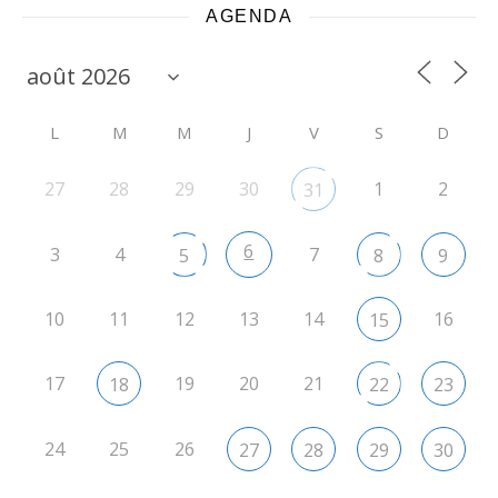
AGENDA
L
M
M
J
V
S
D
27
28
29
30
1
2
31
6
3
4
7
5
8
9
10
11
12
13
14
16
15
17
19
20
21
18
22
23
24
25
26
27
28
29
30