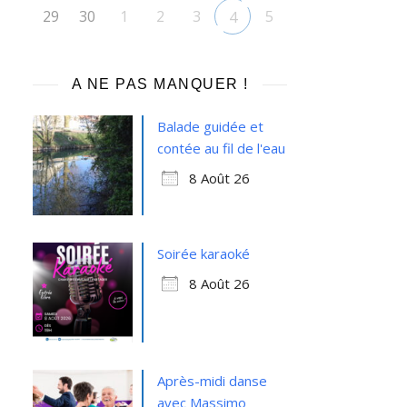
29
30
1
2
3
5
4
A NE PAS MANQUER !
Balade guidée et
contée au fil de l'eau
8 Août 26
Soirée karaoké
8 Août 26
Après-midi danse
avec Massimo