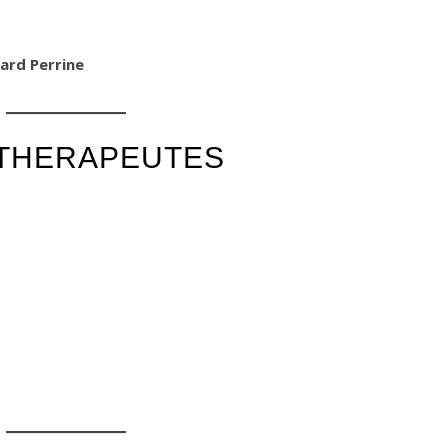
lard Perrine
ITHERAPEUTES