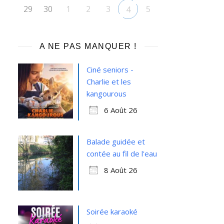
29
30
1
2
3
5
4
A NE PAS MANQUER !
Ciné seniors -
Charlie et les
kangourous
6 Août 26
Balade guidée et
contée au fil de l'eau
8 Août 26
Soirée karaoké