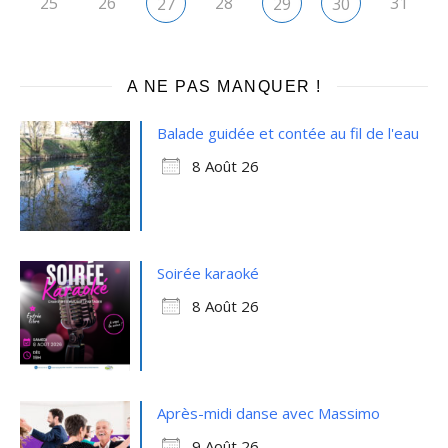
25
26
28
31
27
29
30
A NE PAS MANQUER !
Balade guidée et contée au fil de l'eau
8 Août 26
Soirée karaoké
8 Août 26
Après-midi danse avec Massimo
9 Août 26