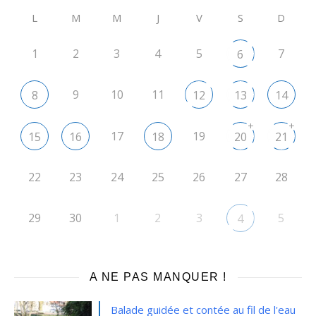
L
M
M
J
V
S
D
1
2
3
4
5
7
6
9
10
11
8
12
13
14
+
+
17
19
15
16
18
20
21
22
23
24
25
26
27
28
29
30
1
2
3
5
4
A NE PAS MANQUER !
Balade guidée et contée au fil de l'eau