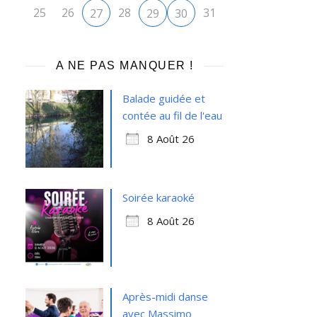
25
26
28
31
27
29
30
A NE PAS MANQUER !
Balade guidée et
contée au fil de l'eau
8 Août 26
Soirée karaoké
8 Août 26
Après-midi danse
avec Massimo