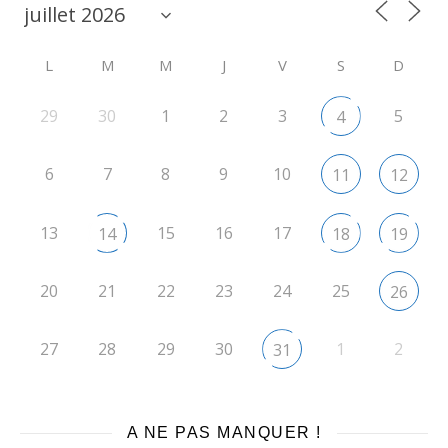
L
M
M
J
V
S
D
29
30
1
2
3
5
4
6
7
8
9
10
11
12
13
15
16
17
14
18
19
20
21
22
23
24
25
26
27
28
29
30
1
2
31
A NE PAS MANQUER !