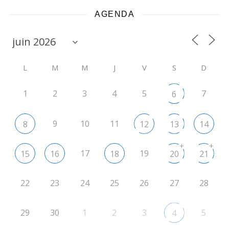
AGENDA
L
M
M
J
V
S
D
1
2
3
4
5
7
6
9
10
11
8
12
13
14
+
+
17
19
15
16
18
20
21
22
23
24
25
26
27
28
29
30
1
2
3
5
4