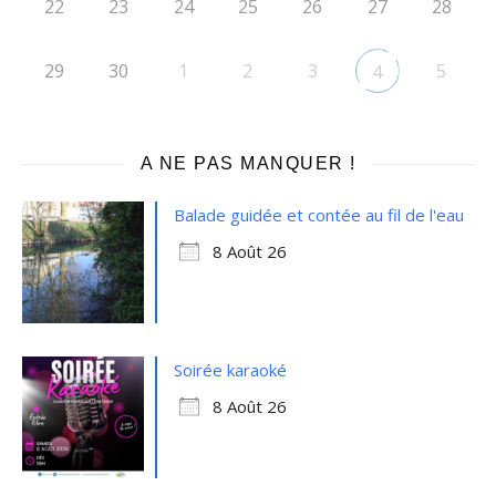
22
23
24
25
26
27
28
29
30
1
2
3
5
4
A NE PAS MANQUER !
Balade guidée et contée au fil de l'eau
8 Août 26
Soirée karaoké
8 Août 26