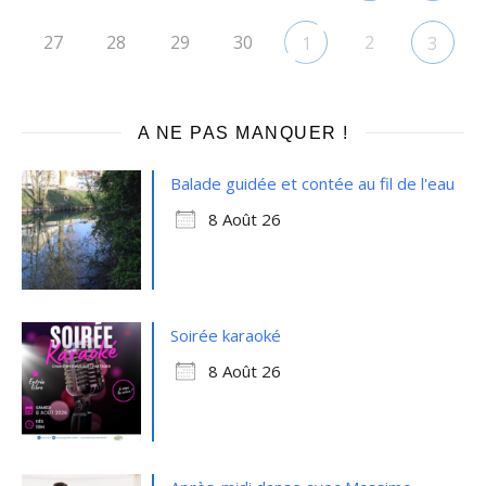
27
28
29
30
2
1
3
A NE PAS MANQUER !
Balade guidée et contée au fil de l'eau
8 Août 26
Soirée karaoké
8 Août 26