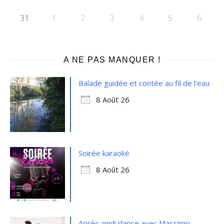
31
1
2
3
4
5
6
A NE PAS MANQUER !
Balade guidée et contée au fil de l'eau
8 Août 26
Soirée karaoké
8 Août 26
Après-midi danse avec Massimo