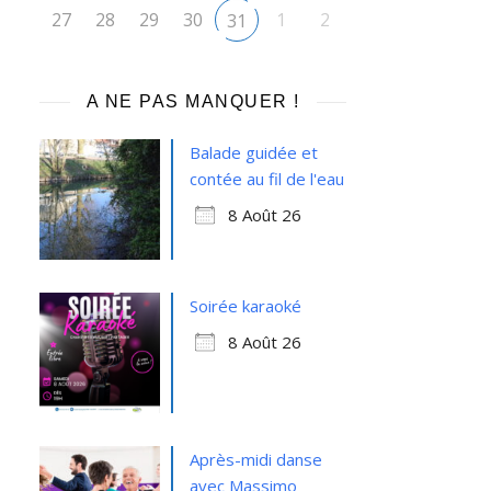
27
28
29
30
1
2
31
A NE PAS MANQUER !
Balade guidée et
contée au fil de l'eau
8 Août 26
Soirée karaoké
8 Août 26
Après-midi danse
avec Massimo