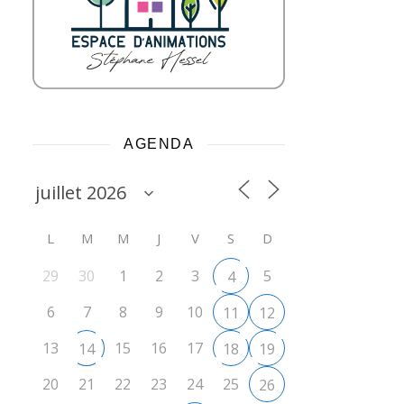
AGENDA
L
M
M
J
V
S
D
29
30
1
2
3
5
4
6
7
8
9
10
11
12
13
15
16
17
14
18
19
20
21
22
23
24
25
26