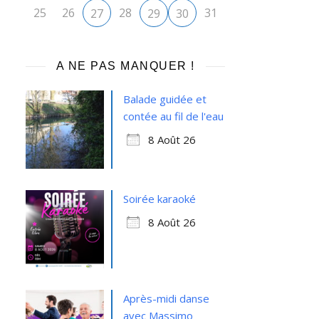
25
26
28
31
27
29
30
A NE PAS MANQUER !
Office 365
Outlook Live
Balade guidée et
contée au fil de l'eau
8 Août 26
Soirée karaoké
8 Août 26
Après-midi danse
avec Massimo