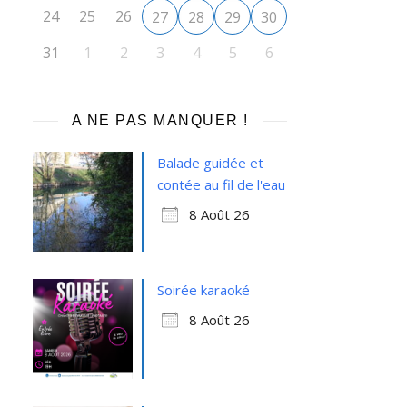
24
25
26
27
28
29
30
31
1
2
3
4
5
6
A NE PAS MANQUER !
Balade guidée et
contée au fil de l'eau
8 Août 26
Soirée karaoké
8 Août 26