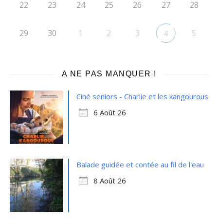
22
23
24
25
26
27
28
29
30
1
2
3
5
4
A NE PAS MANQUER !
Ciné seniors - Charlie et les kangourous
6 Août 26
Balade guidée et contée au fil de l'eau
8 Août 26