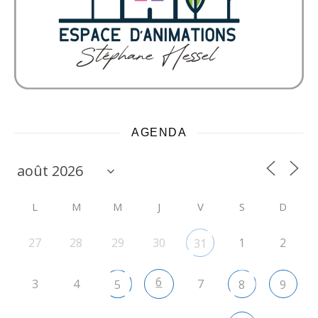
AGENDA
L
M
M
J
V
S
D
27
28
29
30
1
2
31
6
3
4
7
5
8
9