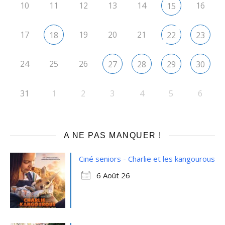
10
11
12
13
14
16
15
17
19
20
21
18
22
23
24
25
26
27
28
29
30
31
1
2
3
4
5
6
A NE PAS MANQUER !
Ciné seniors - Charlie et les kangourous
6 Août 26