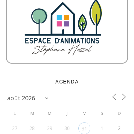
AGENDA
L
M
M
J
V
S
D
27
28
29
30
1
2
31