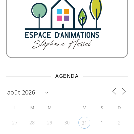
AGENDA
L
M
M
J
V
S
D
27
28
29
30
1
2
31