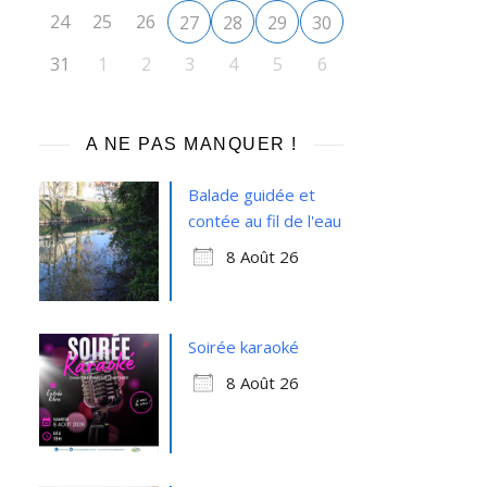
24
25
26
27
28
29
30
31
1
2
3
4
5
6
A NE PAS MANQUER !
Balade guidée et
contée au fil de l'eau
8 Août 26
Soirée karaoké
8 Août 26