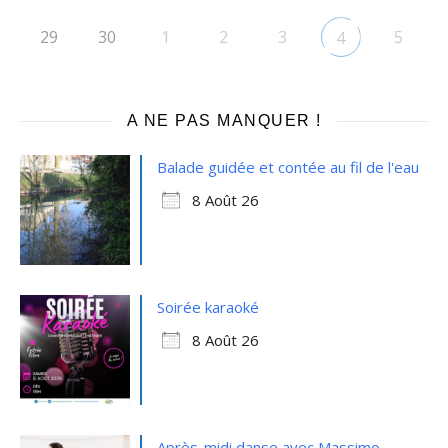
29
30
1
2
3
5
4
A NE PAS MANQUER !
Balade guidée et contée au fil de l'eau
8 Août 26
Soirée karaoké
8 Août 26
Après-midi danse avec Massimo