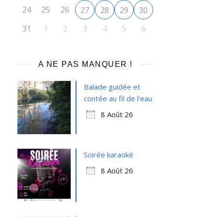
24
25
26
27
28
29
30
31
1
2
3
4
5
6
A NE PAS MANQUER !
Balade guidée et
contée au fil de l'eau
8 Août 26
Soirée karaoké
8 Août 26