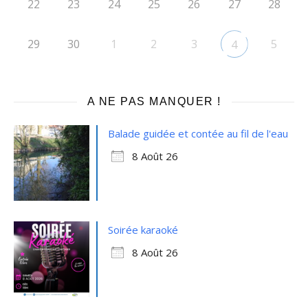
22
23
24
25
26
27
28
29
30
1
2
3
5
4
A NE PAS MANQUER !
Balade guidée et contée au fil de l'eau
8 Août 26
Soirée karaoké
8 Août 26