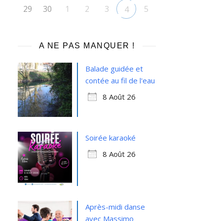
29
30
1
2
3
5
4
A NE PAS MANQUER !
Balade guidée et
contée au fil de l'eau
8 Août 26
Soirée karaoké
8 Août 26
Après-midi danse
avec Massimo