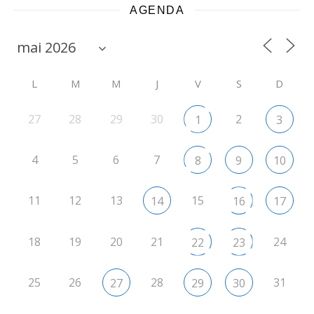
AGENDA
L
M
M
J
V
S
D
27
28
29
30
2
1
3
4
5
6
7
8
9
10
11
12
13
15
14
16
17
18
19
20
21
24
22
23
25
26
28
31
27
29
30