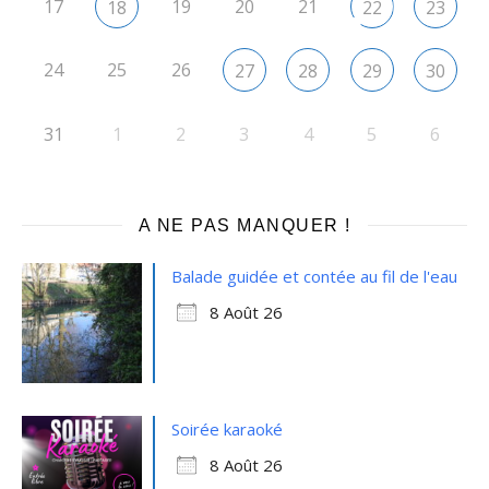
17
19
20
21
18
22
23
24
25
26
27
28
29
30
31
1
2
3
4
5
6
A NE PAS MANQUER !
Balade guidée et contée au fil de l'eau
8 Août 26
Soirée karaoké
8 Août 26