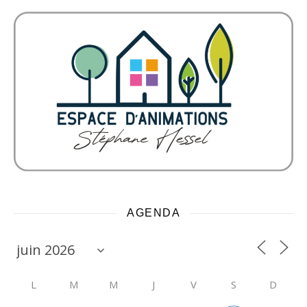
AGENDA
L
M
M
J
V
S
D