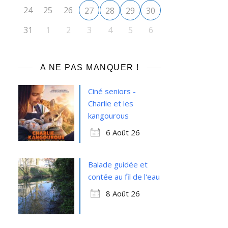
24
25
26
27
28
29
30
31
1
2
3
4
5
6
A NE PAS MANQUER !
Ciné seniors -
Charlie et les
kangourous
6 Août 26
Balade guidée et
contée au fil de l'eau
8 Août 26