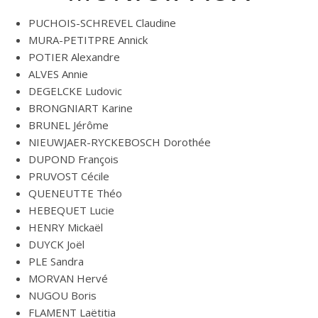
PUCHOIS-SCHREVEL Claudine
MURA-PETITPRE Annick
POTIER Alexandre
ALVES Annie
DEGELCKE Ludovic
BRONGNIART Karine
BRUNEL Jérôme
NIEUWJAER-RYCKEBOSCH Dorothée
DUPOND François
PRUVOST Cécile
QUENEUTTE Théo
HEBEQUET Lucie
HENRY Mickaël
DUYCK Joël
PLE Sandra
MORVAN Hervé
NUGOU Boris
FLAMENT Laëtitia