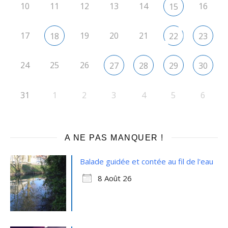
10
11
12
13
14
16
15
17
19
20
21
18
22
23
24
25
26
27
28
29
30
31
1
2
3
4
5
6
A NE PAS MANQUER !
Balade guidée et contée au fil de l'eau
8 Août 26