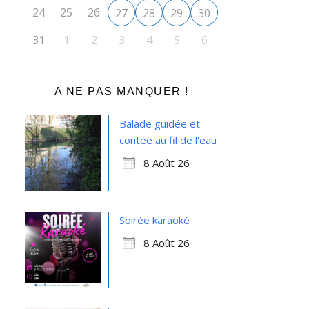
24
25
26
27
28
29
30
31
1
2
3
4
5
6
Office 365
Outlook Live
A NE PAS MANQUER !
Balade guidée et
contée au fil de l'eau
8 Août 26
Soirée karaoké
8 Août 26