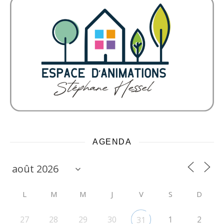
AGENDA
L
M
M
J
V
S
D
27
28
29
30
1
2
31