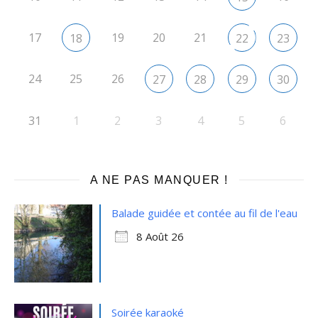
17
19
20
21
18
22
23
24
25
26
27
28
29
30
31
1
2
3
4
5
6
A NE PAS MANQUER !
Balade guidée et contée au fil de l'eau
8 Août 26
Soirée karaoké