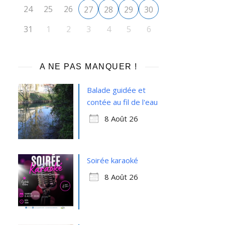
24
25
26
27
28
29
30
31
1
2
3
4
5
6
A NE PAS MANQUER !
Balade guidée et
contée au fil de l'eau
8 Août 26
Soirée karaoké
8 Août 26