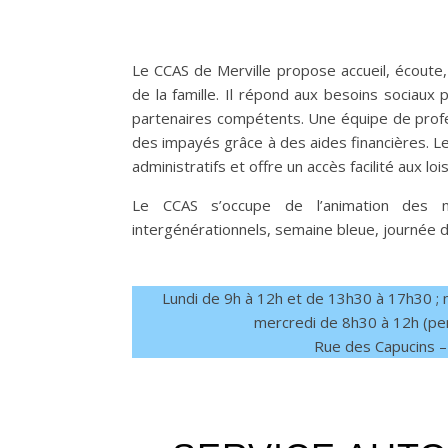
Le CCAS de Merville propose accueil, écout
de la famille. Il répond aux besoins sociaux 
partenaires compétents. Une équipe de profe
des impayés grâce à des aides financières. L
administratifs et offre un accès facilité aux lo
Le CCAS s’occupe de l’animation des m
intergénérationnels, semaine bleue, journée du
Lundi de 9h à 12h et de 13h30 à 17h30 ; 
mercredi de 8h30 à 12h (pe
Rue des Capucins –