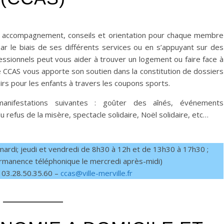
e, accompagnement, conseils et orientation pour chaque membre
par le biais de ses différents services ou en s’appuyant sur des
ssionnels peut vous aider à trouver un logement ou faire face à
e CCAS vous apporte son soutien dans la constitution de dossiers
isirs pour les enfants à travers les coupons sports.
anifestations suivantes : goûter des aînés, événements
 refus de la misère, spectacle solidaire, Noël solidaire, etc…
mardi; jeudi et vendredi de 8h30 à 12h et de 13h30 à 17h30 ;
rmanence téléphonique le mercredi après-midi)
 03.28.50.35.60 –
ccas@ville-merville.fr