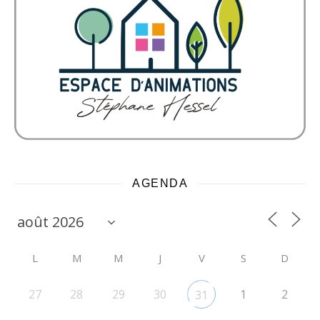
AGENDA
L
M
M
J
V
S
D
27
28
29
30
1
2
31